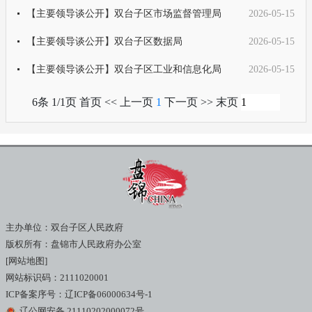
【主要领导谈公开】双台子区市场监督管理局
2026-05-15
【主要领导谈公开】双台子区数据局
2026-05-15
【主要领导谈公开】双台子区工业和信息化局
2026-05-15
6条 1/1页
首页
<<
上一页
1
下一页
>>
末页
主办单位：双台子区人民政府
版权所有：盘锦市人民政府办公室
[网站地图]
网站标识码：2111020001
ICP备案序号：辽ICP备06000634号-1
辽公网安备 21110202000072号