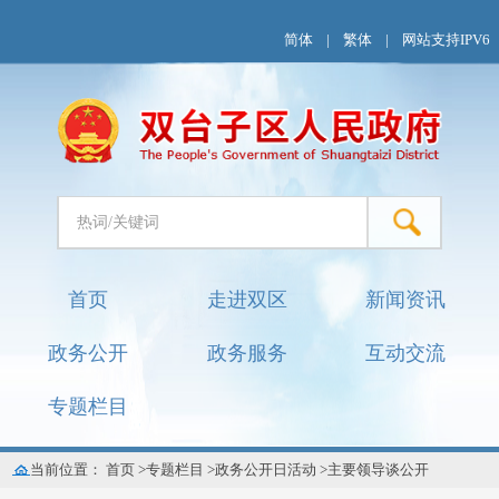
简体
|
繁体
|
网站支持IPV6
首页
走进双区
新闻资讯
政务公开
政务服务
互动交流
专题栏目
当前位置：
首页
>
专题栏目
>
政务公开日活动
>
主要领导谈公开