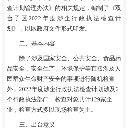
查计划管理办法
》
的相关规定，
编制
了《双
台子区
2022年度
涉企
行政执法检查计
划
》
，
以区政府文件形式印发。
二、
基本内容
除了涉及国家安全、公共安全、食品药
品安全，安全生产、环境保护等直接涉及人
民群众生命财产安全的事项进行随机检查
外，
202
2
年度
涉企行政执法检查计划涉及
6
个行政执法
部门，
检查对象
共计
129家企
业
，
检查方式多以现场检查为主。
三、
出台意义