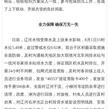
响应，纷纷组织力量深入一线，参与包保防汛工作，形成
了上下联动、齐抓共管的良好局面。
全力保障 确保万无一失
日前，辽河水情受降水及上游来水影响，8月1日15时
水位5.49米，超过警戒水位0.02米。双台子区积极采取措施
全面防御，及时沟通相关地区加大双绕河北车间排水站与
一统河谷家排水站排水力度，保证我区积水及时排出。开
展24小时不间断、拉网式巡堤查险，及时对各街镇上堤人
员进行业务培训，发放 “46553”巡堤查险卡400个，发放宣
传手册500余本。全面对辽河干流、小柳河等堤防杂草进行
清理，跌窝、淋沟进行回填，对放牧、钓鱼人员进行及时
劝离，对辽河右岸光正台村段背水坡架设照明线路、安装