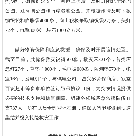
照明灯，确保群众安全。河道上水后，及时封闭北岸湿地
公园、辽河闸公园和南岸湿地公园。并根据汛情及时下拨
编织袋和膨胀袋4000条，向上积极争取编织袋2万条，头灯
72个，电缆300米，块石1000立方米。
做好物资保障和应急救援，确保及时开展险情处置。
截至目前，共储备救灾被褥500套，救灾床821个，各类应
急灯27个，草垫子800个，毛巾被800条，防潮垫570个，帐
篷16个，发电机1个，与供电公司、昌兴盛劳保商店、双益
百货超市等多家单位签订防汛协议11份，为突发情况提供
必要的技术支持和物资保障。组建各领域应急救援队伍11
支737人，所有队员全部登记在册，确保队伍能够做到快速
集结并投入抢险救灾工作。