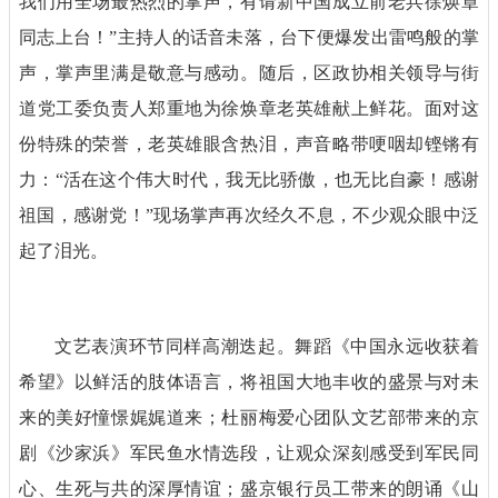
我们用全场最热烈的掌声，有请新中国成立前老兵徐焕章
同志上台！”主持人的话音未落，台下便爆发出雷鸣般的掌
声，掌声里满是敬意与感动。随后，区政协相关领导与街
道党工委负责人郑重地为徐焕章老英雄献上鲜花。面对这
份特殊的荣誉，老英雄眼含热泪，声音略带哽咽却铿锵有
力：“活在这个伟大时代，我无比骄傲，也无比自豪！感谢
祖国，感谢党！”现场掌声再次经久不息，不少观众眼中泛
起了泪光。
文艺表演环节同样高潮迭起。舞蹈《中国永远收获着
希望》以鲜活的肢体语言，将祖国大地丰收的盛景与对未
来的美好憧憬娓娓道来；杜丽梅爱心团队文艺部带来的京
剧《沙家浜》军民鱼水情选段，让观众深刻感受到军民同
心、生死与共的深厚情谊；盛京银行员工带来的朗诵《山