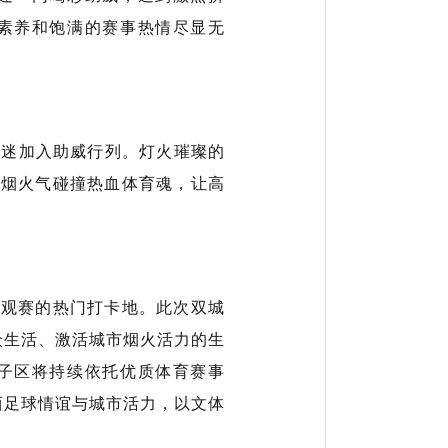
素养和饱满的赛事热情尽显无
迷加入助威行列。灯火璀璨的
闹烟火气碰撞热血体育魂，让高
闲观赛的热门打卡地。此次双城
众生活、激活城市烟火活力的生
子区将持续依托优质体育赛事
西足球情谊与城市活力，以文体