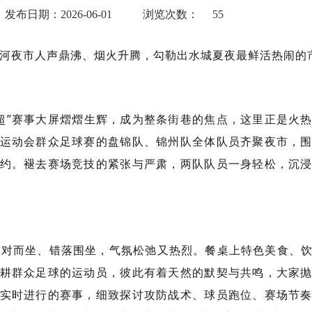
发布日期：2026-06-01
浏览次数：
55
河夜市人声鼎沸、烟火升腾，勾勒出水城夏夜最鲜活热闹的
超
”
赛事大屏熠熠生辉，成为整条街巷的焦点，这里正是火
运动会群众足球赛的盘锦队、锦州队全体队员齐聚夜市，
约。褪去赛场竞技的紧张与严肃，两队队员一身轻松，沉
对而坐、错落围坐，气氛松弛又热烈。餐桌上特色美食、饮
耕群众足球的运动员，彼此有着天然的默契与共鸣，大家
实时进行的赛事，细致探讨攻防战术、球员跑位、赛场节