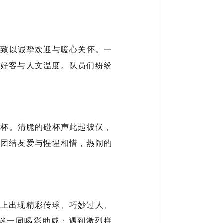
致以诚挚欢迎与暖心关怀。一
情好客与人文温度。队员们纷纷
杯。清脆的碰杯声此起彼伏，
的团结友爱与惺惺相惜，热闹的
场上出现精彩传球、巧妙过人、
迷一同喝彩助威；遇到激烈拼