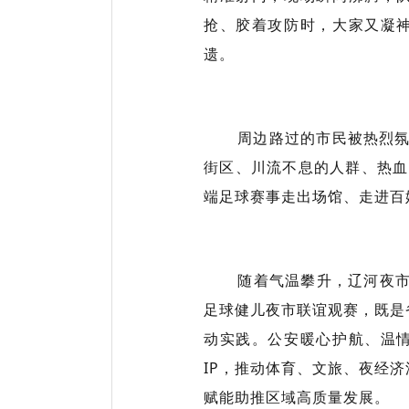
抢、胶着攻防时，大家又凝
遗。
周边路过的市民被热烈氛
街区、川流不息的人群、热血
端足球赛事走出场馆、走进百
随着气温攀升，辽河夜
足球健儿夜市联谊观赛，既是
动实践。公安暖心护航、温
IP
，推动体育、文旅、夜经济
赋能助推区域高质量发展。