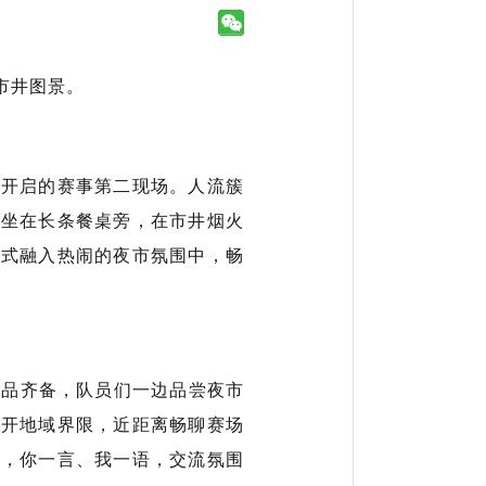
市井图景。
热开启的赛事第二现场。人流簇
围坐在长条餐桌旁，在市井烟火
浸式融入热闹的夜市氛围中，畅
品齐备，队员们一边品尝夜市
抛开地域界限，近距离畅聊赛场
奏，你一言、我一语，交流氛围