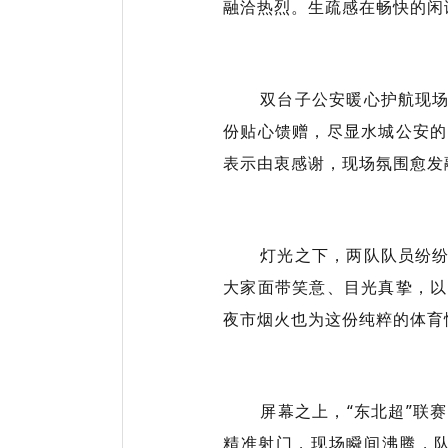
融洽热烈。生疏感在畅快的闲
双台子公安暖心护航现场
份贴心馈赠，尽显水城公安的
表示由衷感谢，现场氛围愈发
灯光之下，两队队员纷纷
大家面带笑意、目光真挚，以
夜市烟火也为这份纯粹的体育
屏幕之上，
“
东北超
”
联赛
精准射门，现场瞬间沸腾，