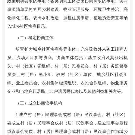
政策明确要求的事项；各类协商主体提出协商需求的事项。协商
事项清单要将宜居乡村建设、物业管理服务、环境卫生整治、亮
化绿化工程、农田水利改造、廉租住房申请、征地拆迁安置等纳
入城乡社区协商目录。
（二）确定协商主体
培育扩大城乡社区协商多元主体，充分吸收外来务工经商人
员、流动人口参与协商。协商主体包括：基层政府及其派出机
关、村（社区）党组织、村（居）民委员会、村（居）务监督委
员会、村（居）民小组、驻村（社区）单位、城乡社区社会组
织、业主委员会、农村集体经济组织、农民合作组织、物业服务
企业和当地户籍居民、非户籍居民代表以及其他利益相关方等。
（三）成立协商议事机构
1
.
成立村（居）民理事会或村（居）民议事会。村（社区）
要成立村（居）民理事会或村（居）民议事会，建立理事会章程
或议事会制度。村（居）民理事会或村（居）民议事会作为城乡