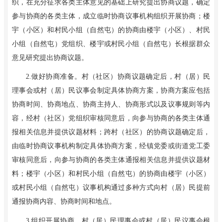
织，在充分征求各类主体意见的基础上研究提出协商议题，确定
参与协商的各类主体，成立临时协商议事机构组织开展协商；楼
宇（小区）和村民小组（自然屯）的协商由楼宇（小区）、村民
小组（自然屯）党组织、楼宇或村民小组（自然屯）长根据群众
意见研究提出协商议题。
2
.
做好协商准备。村（社区）协商议题确定后，村（居）民
理事会或村（居）民议事会制定具体协商方案，协商方案应包括
协商时间、协商地点、协商主持人、协商形式以及议事规则等内
容，经村（社区）党组织审核同意后，向参与协商的各类主体通
报相关信息并提供议题材料；跨村（社区）的协商议题确定后，
由临时协商议事机构制定具体协商方案，经镇党委或街道党工委
审核同意后，向参与协商的各类主体通报相关信息并提供议题材
料；楼宇（小区）和村民小组（自然屯）的协商由楼宇（小区）
或村民小组（自然屯）议事机构通过多种方式向村（居）民提前
通报协商内容、协商时间和地点。
3
.
组织开展协商。村（居）民理事会或村（居）民议事会根