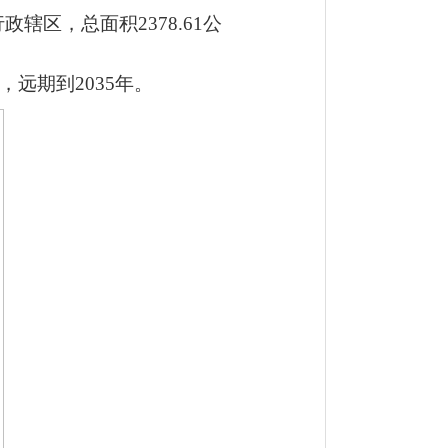
行政辖区，总面积
2378.61公
年，远
期
到
20
35
年。