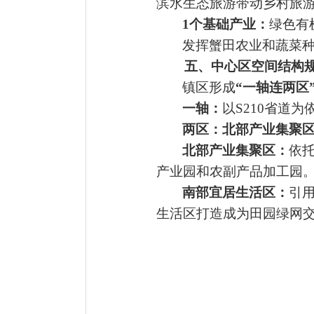
滨水生态旅游带动乡村旅
1个基础产业：
绿色有
发挥蟹田农业
和蔬菜
五、中心区空间结构
镇区形成
“一轴连两区
一轴：
以
S210省道
两区
：
北部产
业集聚
北部
产
业集聚
区：
依
产业园
和农副产品加工园
南部宜居生活区
：
引
生活区
打造成为田园绿网