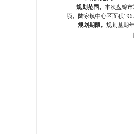
规划范围。
本次盘锦市
顷。
陆家镇中心区面积
19
规划期限。
规划基期