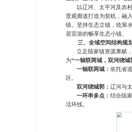
以辽河、太平河及农
景观廊道打造为契机，融
镇。坚持生态立镇，统筹
居宜游的畅享生态小镇。
三、全域空间结构规
立足陆家镇资源禀赋
为
“一轴联两城，双河绕城
一轴联两城：
依托省
区。
双河绕城郭：
辽河与
一环串多点：
结合陆
活环线。