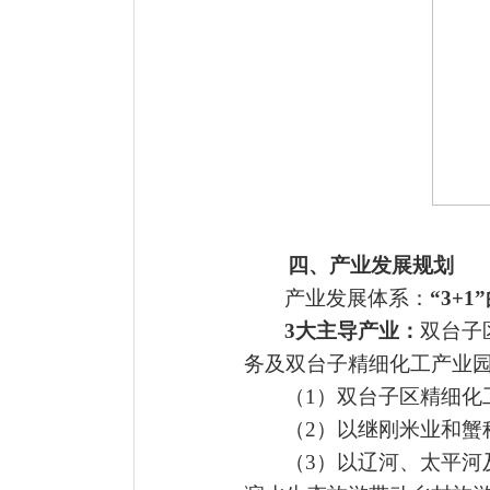
四、产业发展
规划
产业发展体系：
“
3+1
”
3大主导产业：
双台子
务及双台子精细化工产业
（
1）双台子区精细
（
2）以继刚米业和蟹
（
3）以辽河、太平