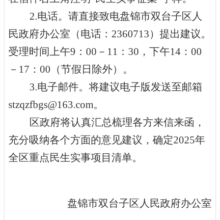
2.电话。请直接致电盘锦市
双台子区人
民
政府办
公室
（电话：
2360713
）提出建议。
受理时间上午
9
：
0
0－11：30，下午
14
：
00
－17：
00
（节假日除外）
。
3.电子邮件。将建议电子版发送至邮箱
stzqzfbgs
@1
63
.com。
区
政府将认真汇总梳理各方来信来函，
充分吸纳各个方面的意见建议，确定
2025
年
全
区
重点民生实事
项目
清单。
盘锦市
双台子区
人民政府
办公室