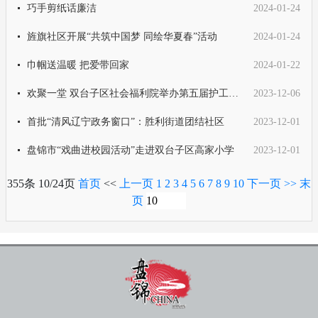
巧手剪纸话廉洁
2024-01-24
旌旗社区开展“共筑中国梦 同绘华夏春”活动
2024-01-24
巾帼送温暖 把爱带回家
2024-01-22
欢聚一堂 双台子区社会福利院举办第五届护工节活动
2023-12-06
首批“清风辽宁政务窗口”：胜利街道团结社区
2023-12-01
盘锦市“戏曲进校园活动”走进双台子区高家小学
2023-12-01
355条 10/24页
首页
<<
上一页
1
2
3
4
5
6
7
8
9
10
下一页
>>
末
页