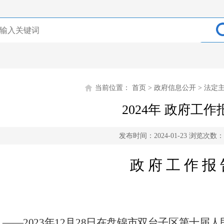
当前位置：
首页
>
政府信息公开
>
法定
2024年 政府工作
发布时间：2024-01-23
浏览次数：
政
府
工
作
报
——20
23
年
12月
28
日在盘锦市双台子区第
十
届人