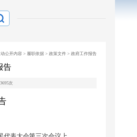
主动公开内容
>
履职依据
>
政策文件
>
政府工作报告
报告
3695
次
告
民代表大会
第
三
次会议上