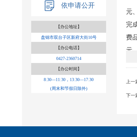
依申请公开
元
完
【办公地址】
费
盘锦市双台子区新府大街10号
【办公电话】
元
0427-2360714
【办公时间】
期
8:30—11:30，13:30—17:30
上一
(周末和节假日除外)
去
下一
个
破
米