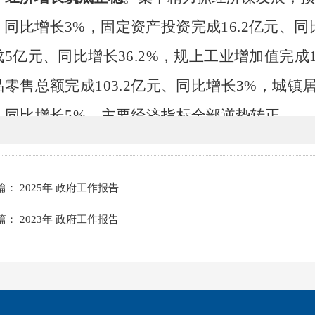
、同比增长
3%，固定资产投资完成16.2亿元、同
成5亿元、同比增长36.2%，规上工业增加值完成1
品零售总额完成103.2亿元、同比增长3%，城镇居
、同比增长5%。主要经济指
标全部逆势转正。
重点项目加快建设
。超前、靠前服务，总投资
1
）等一批重点项目顺利实施，全年开复工项目74个、
篇： 2025年 政府工作报告
、请进来”力度不减、标准不降，总投资5.2亿元
篇： 2023年 政府工作报告
优质项目签约落地，实际到位内资30.1亿元、
同比
。下大力气
盘活建设
禧玥礼宴
·左岸婚礼艺术中心
。