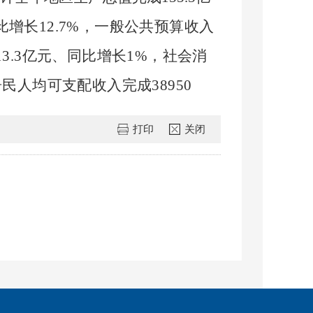
比增长12.7%，一般公共预算收入
3.3亿元、同比增长1%，社会消
民人均可支配收入完成38950
打印
关闭
1亿元三力中科MMA新材料（一
开复工率105.7%。保持“走出
鲁华泓锦环烯烃共聚物（二期）
等
36
增长
14.5%，引进外资实现零的突
等闲置项目
7个、总面积达6万平方